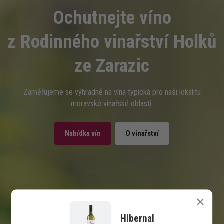
Ochutnejte víno
z Rodinného vinařství Holků
ze Zarazic
Zaměřujeme se výhradně na vína typická pro naši lokalitu
moravské vinařské oblasti.
Nabídka vín
O vinařství
Hibernal
Kontakt