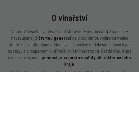
O vinařství
V srdci Slovácka, ve Veselí nad Moravou – místní části Zarazice –
navazujeme již
čtvrtou generací
na dlouholetou rodinnou tradici
vinařství a vinohradnictví. Naše vinice pečlivě obděláváme klasickými
postupy a s respektem k přírodě i místnímu terroiru. Každé víno, které
u nás vzniká, nese
jemnost, eleganci a osobitý charakter našeho
kraje
.
Naším cílem je tvořit vína, která vyprávějí příběh – příběh poctivého
řemesla, rodinné tradice a radosti z každého doušku. Vyrábíme
klasická
tichá vína
– bílá, růžová i červená – a také svěží vína s jemným perlením
typu
Frizzante
, která do každého okamžiku přinášejí lehkost a šarm.
Naše
roční produkce okolo 5 500 lahví
je výsledkem pečlivé práce,
vášně a lásky k vinné révě. Každá láhev vzniká s úctou k půdě, času
a rodinnému odkazu, který s hrdostí předáváme dál.
Nabídka vín
Kontakt