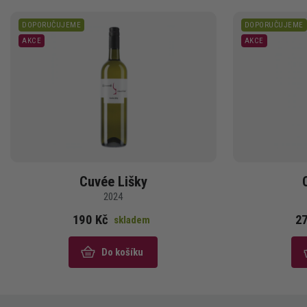
DOPORUČUJEME
DOPORUČUJEME
AKCE
AKCE
Cuvée Lišky
2024
190 Kč
27
skladem
Do košíku