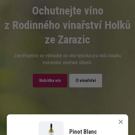
Ochutnejte víno
z Rodinného vinařství Holků
ze Zarazic
Zaměřujeme se výhradně na vína typická pro naši lokalitu
moravské vinařské oblasti.
Nabídka vín
O vinařství
Pinot Blanc
Kontakt