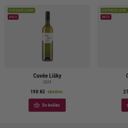
DOPORUČUJEME
DOPORUČUJEME
AKCE
AKCE
Cuvée Lišky
2024
190 Kč
27
skladem
Do košíku