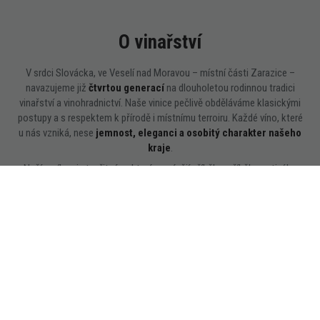
O vinařství
V srdci Slovácka, ve Veselí nad Moravou – místní části Zarazice –
navazujeme již
čtvrtou generací
na dlouholetou rodinnou tradici
vinařství a vinohradnictví. Naše vinice pečlivě obděláváme klasickými
postupy a s respektem k přírodě i místnímu terroiru. Každé víno, které
u nás vzniká, nese
jemnost, eleganci a osobitý charakter našeho
kraje
.
Naším cílem je tvořit vína, která vyprávějí příběh – příběh poctivého
řemesla, rodinné tradice a radosti z každého doušku. Vyrábíme
klasická
tichá vína
– bílá, růžová i červená – a také svěží vína s jemným perlením
typu
Frizzante
, která do každého okamžiku přinášejí lehkost a šarm.
Naše
roční produkce okolo 5 500 lahví
je výsledkem pečlivé práce,
vášně a lásky k vinné révě. Každá láhev vzniká s úctou k půdě, času
a rodinnému odkazu, který s hrdostí předáváme dál.
Nabídka vín
Kontakt