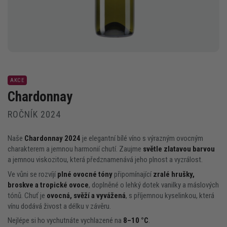
AKCE
Chardonnay
ROČNÍK 2024
Naše
Chardonnay 2024
je elegantní bílé víno s výrazným ovocným
charakterem a jemnou harmonií chutí. Zaujme
světle zlatavou barvou
a jemnou viskozitou, která předznamenává jeho plnost a vyzrálost.
Ve vůni se rozvíjí
plné ovocné tóny
připomínající
zralé hrušky,
broskve a tropické ovoce
, doplněné o lehký dotek vanilky a máslových
tónů. Chuť je
ovocná, svěží a vyvážená
, s příjemnou kyselinkou, která
vínu dodává živost a délku v závěru.
Nejlépe si ho vychutnáte vychlazené na
8–10 °C
.