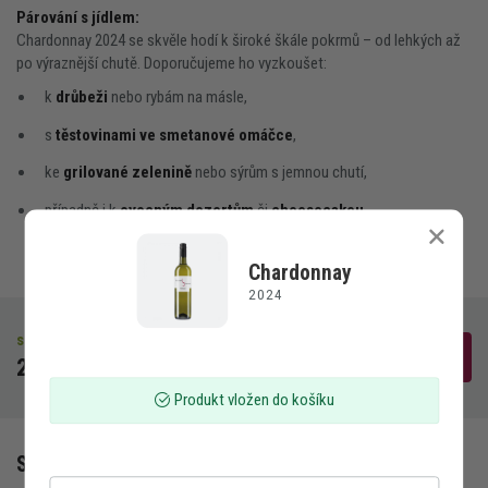
Párování s jídlem:
Chardonnay 2024 se skvěle hodí k široké škále pokrmů – od lehkých až
po výraznější chutě. Doporučujeme ho vyzkoušet:
k
drůbeži
nebo rybám na másle,
s
těstovinami ve smetanové omáčce
,
ke
grilované zelenině
nebo sýrům s jemnou chutí,
případně i k
ovocným dezertům
či
cheesecakeu
.
Chardonnay
Kontakt
2024
Degustace
skladem
Do košíku
240 Kč
Akce
Produkt vložen do košíku
Piknik
Specifikace vína
Ubytování