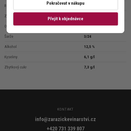
Pokračovat v nákupu
Ročník
2024
Nabídka vín
Zařazení
suché
Přejít k objednávce
Objem láhve
0,75 l
Šarže
3/24
Alkohol
12,5 %
Kyseliny
6,1 g/l
Zbytkový cukr
7,3 g/l
KONTAKT
info@zarazickevinarstvi.cz
+420 731 339 807