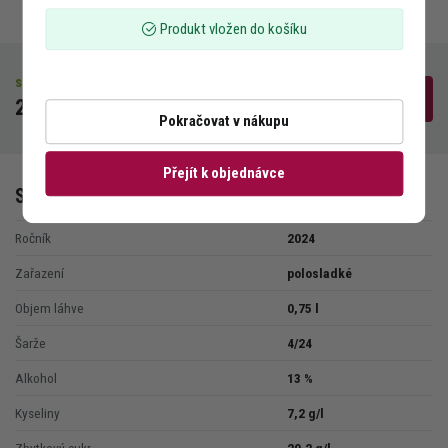
Akce
Produkt vložen do košíku
Piknik
skladem
Do košíku
Ubytování
240 Kč
Pokračovat v nákupu
Nabídka vín
Přejít k objednávce
Specifikace vína
Ročník
2024
Zařazení
polosladké
Objem láhve
0,75 l
Šarže
4/24
Alkohol
13 %
Kyseliny
7,2 g/l
Zbytkový cukr
20,2 g/l