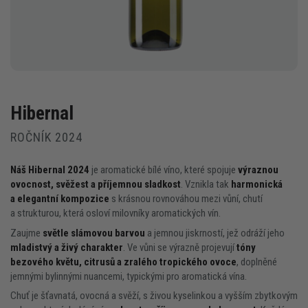
Hibernal
ROČNÍK 2024
Náš Hibernal 2024
je aromatické bílé víno, které spojuje
výraznou
ovocnost, svěžest a příjemnou sladkost
. Vznikla tak
harmonická
a elegantní kompozice
s krásnou rovnováhou mezi vůní, chutí
a strukturou, která osloví milovníky aromatických vín.
Zaujme
světle slámovou barvou
a jemnou jiskrností, jež odráží jeho
mladistvý a živý charakter
. Ve vůni se výrazně projevují
tóny
bezového květu, citrusů a zralého tropického ovoce
, doplněné
jemnými bylinnými nuancemi, typickými pro aromatická vína.
Chuť je šťavnatá, ovocná a svěží, s živou kyselinkou a vyšším zbytkovým