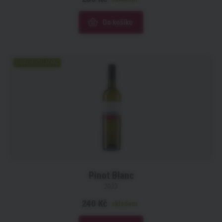
Do košíku
DOPORUČUJEME
Pinot Blanc
2023
240 Kč
skladem