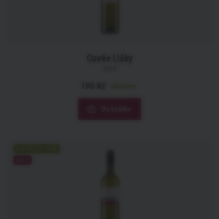
Cuvée Lišky
2024
190 Kč
skladem
Do košíku
DOPORUČUJEME
AKCE