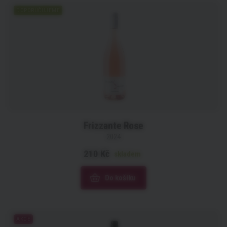
DOPORUČUJEME
Frizzante Rose
2024
210 Kč
skladem
Do košíku
AKCE