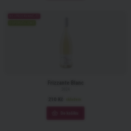
NEJPRODÁVANĚJŠÍ
DOPORUČUJEME
Frizzante Blanc
2024
210 Kč
skladem
Do košíku