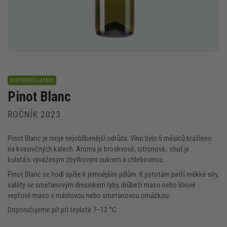
DOPORUČUJEME
Pinot Blanc
ROČNÍK 2023
Pinot Blanc je moje nejoblíbenější odrůda. Víno bylo 6 měsíců krášleno
na kvasničných kalech. Aroma je broskvové, citronové, chuť je
kulatá s vyváženým zbytkovým cukrem a chlebovinou.
Pinot Blanc se hodí spíše k jemnějším jídlům. K jistotám patří měkké síry,
saláty se smetanovým dresinkem ryby, drůbeží maso nebo libové
vepřové maso s máslovou nebo smetanovou omáčkou..
Doporučujeme pít při teplotě 7–12 °C.