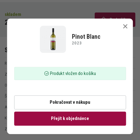
skladem
Do košíku
240 Kč
Pinot Blanc
Kontakt
2023
Specifikace vína
Degustace
Ročník
2023
Akce
Produkt vložen do košíku
Zařazení
polosuché
Piknik
Objem láhve
0,75 l
Ubytování
Šarže
2/23
Pokračovat v nákupu
Alkohol
12,5 %
Nabídka vín
Kyseliny
6,5 g/l
Přejít k objednávce
Zbytkový cukr
8,1 g/l