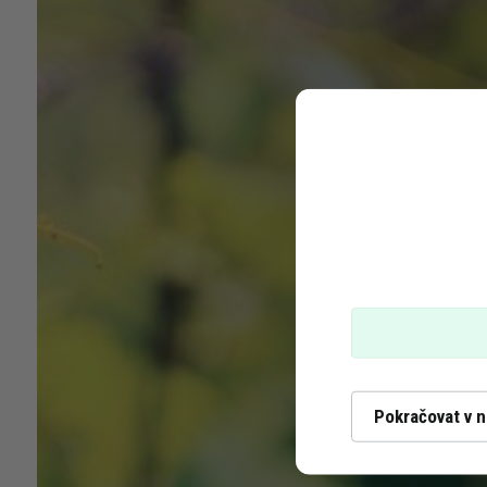
Kontakt
Degustace
Akce
Piknik
Ubytování
Pokračovat v 
Nabídka vín