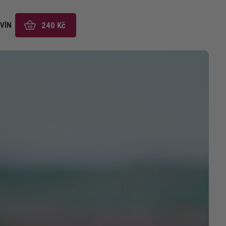
240 Kč
VÍN