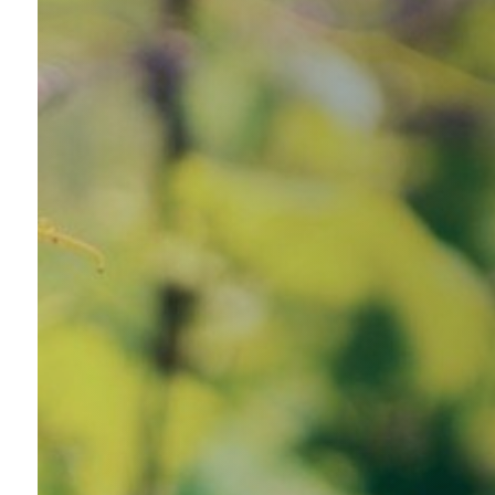
Kontakt
Degustace
Akce
Piknik
Ubytování
Nabídka vín