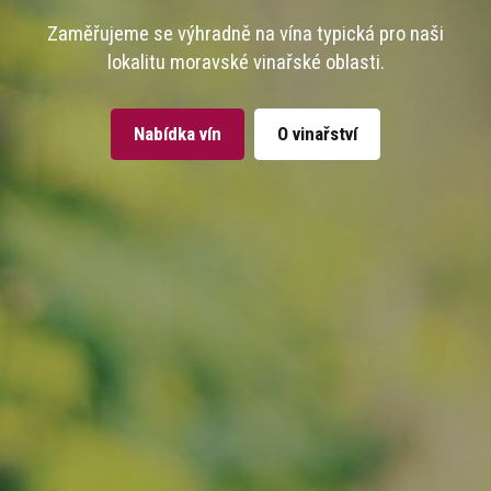
Zaměřujeme se výhradně na vína typická pro naši
lokalitu moravské vinařské oblasti.
Nabídka vín
O vinařství
Potvrzení zletilosti
Pro pokračování na webové stránky vinařství
prosím potvrďte svoji zletilost pro konzumaci
alkoholu.
Již mi bylo 18 let